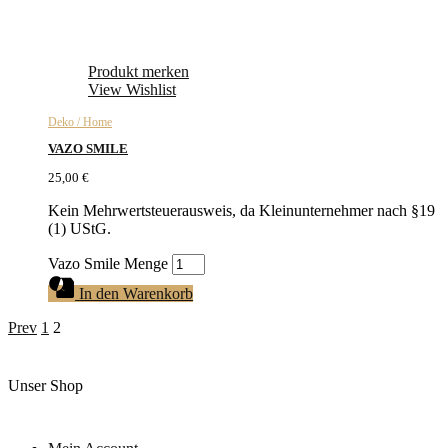
Produkt merken
View Wishlist
Deko / Home
VAZO SMILE
25,00
€
Kein Mehrwertsteuerausweis, da Kleinunternehmer nach §19
(1) UStG.
Vazo Smile Menge
In den Warenkorb
Prev
1
2
Unser Shop